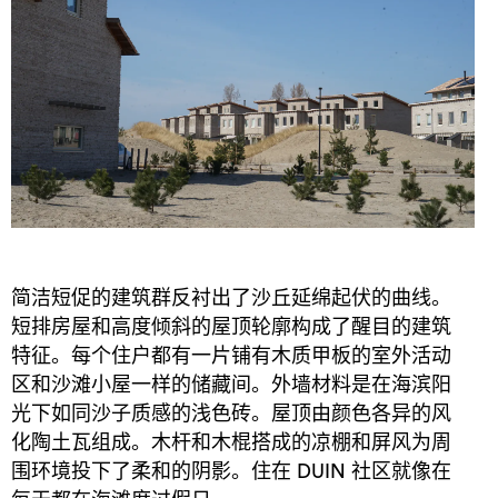
简洁短促的建筑群反衬出了沙丘延绵起伏的曲线。
短排房屋和高度倾斜的屋顶轮廓构成了醒目的建筑
特征。每个住户都有一片铺有木质甲板的室外活动
区和沙滩小屋一样的储藏间。外墙材料是在海滨阳
光下如同沙子质感的浅色砖。屋顶由颜色各异的风
化陶土瓦组成。木杆和木棍搭成的凉棚和屏风为周
围环境投下了柔和的阴影。住在 DUIN 社区就像在