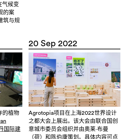
在气候变
观的案
建筑与规
20 Sep 2022
所制作的植物
Agrotopia项目在上海2022世界设计
van
之都大会上展出。该大会由联合国创
特丹国际建
意城市委员会组织并由奥莱·布曼
（荷）和陈伯康策划。具体内容可
点