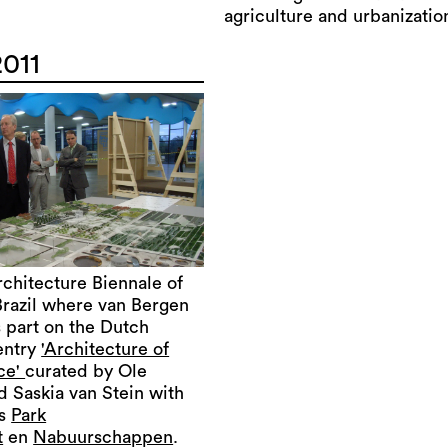
agriculture and urbanizatio
2011
chitecture Biennale of
Brazil where van Bergen
 part on the Dutch
entry
'Architecture of
ce'
curated by Ole
 Saskia van Stein with
ts
Park
t
en
Nabuurschappen
.