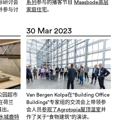
际研讨会
系列
参与的播客节目
Maasbode高层
并参与讨
家庭住宅
。
30 Mar 2023
所的公园超市
Van Bergen Kolpa在“Building Office
目在荷兰
Buildings”专家组的交流会上带领参
心展出。
会人员
参观了Agrotopia屋顶温室
并
水城鹿特
作了关于“食物建筑”的演讲。