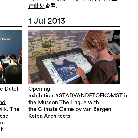
击此处
查看。
1 Jul 2013
he Dutch
Opening
exhibition #STADVANDETOEKOMST in
and
the Museon The Hague with
ijk. The
the Climate Game by van Bergen
nese
Kolpa Architects
em
ch