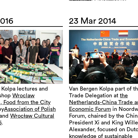
2016
23 Mar 2014
 Kolpa lectures and
Van Bergen Kolpa part of t
kshop
Wroclaw
Trade Delegation at
the
Food from the City
Netherlands-China Trade 
by
Association of Polish
Economic Forum
in Noordw
and
Wrocław Cultural
Forum, chaired by the Chi
6
.
President Xi and King Will
Alexander, focused on Dut
knowledge of sustainable