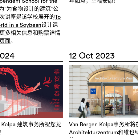
ndent School for the
年如意，幸福安康！
题为”为食物设计的建筑“公
次讲座是该学校展开的
To
rld in a Soybean
设计课
更多相关信息和购票详情
页面
。
2024
12 Oct 2023
gen Kolpa 建筑事务所祝您龙
Van Bergen Kolpa事务
！
Architekturzentrum和