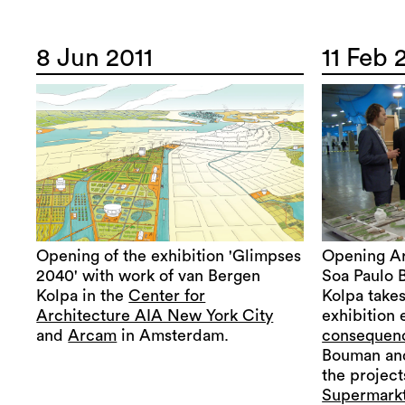
8 Jun 2011
11 Feb 
Opening of the exhibition 'Glimpses
Opening Ar
2040' with work of van Bergen
Soa Paulo 
Kolpa in the
Center for
Kolpa takes
Architecture AIA New York City
exhibition 
and
Arcam
in Amsterdam.
consequen
Bouman and
the projec
Supermark