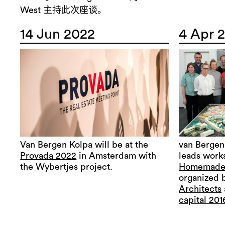
West 主持此次座谈。
14 Jun 2022
4 Apr 
Van Bergen Kolpa will be at the
van Bergen
Provada 2022
in Amsterdam with
leads wor
the Wybertjes project.
Homemade, 
organized 
Architects
capital 201