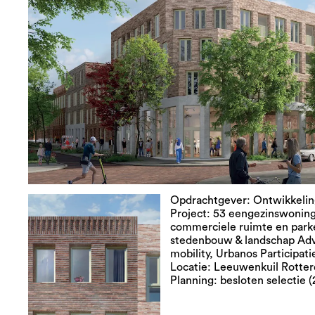
Opdrachtgever: Ontwikkeli
Project: 53 eengezinswoni
commerciele ruimte en park
stedenbouw & landschap Adv
mobility, Urbanos Participat
Locatie: Leeuwenkuil Rotte
Planning: besloten selectie (2