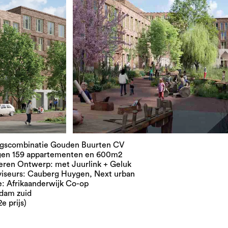
ngscombinatie Gouden Buurten CV
ngen 159 appartementen en 600m2
eren Ontwerp: met Juurlink + Geluk
iseurs: Cauberg Huygen, Next urban
ie: Afrikaanderwijk Co-op
rdam zuid
e prijs)